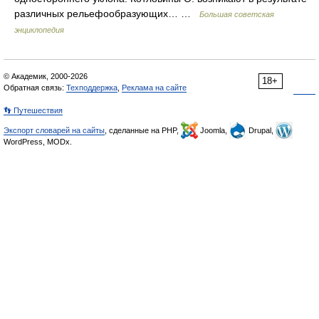
различных рельефообразующих… …
Большая советская
энциклопедия
© Академик, 2000-2026
18+
Обратная связь:
Техподдержка
,
Реклама на сайте
👣 Путешествия
Экспорт словарей на сайты
, сделанные на PHP,
Joomla,
Drupal,
WordPress, MODx.