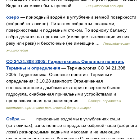
Вода в них может быть пресной,… …
Энциклопедия Кольера
озеро
— природный водоём в углублении земной поверхности
(озёрной котловине). Питаются озёра атм. осадками,
поверхностным и подземным стоком. По водному балансу
озёра делятся на проточные (имеющие вытекающие из них
реку или реки) и бессточные (не имеющие …
Географическая
энциклопедия
СО 34.21.308-2005: Гидротехника. Основные понятия.
Термины и определения
— Терминология СО 34.21.308
2005: Гидротехника. Основные понятия. Термины и
определения: 3.10.28 аванпорт: Ограниченная
волнозащитными дамбами акватория в верхнем бьефе
гидроузла, снабженная причальными устройствами и
предназначенная для размещения …
Словарь-справочник
терминов нормативно-технической документации
Озёра
— природные водоёмы в углублениях суши
(котловинах), заполненные в пределах озёрной чаши (озёрного
ложа) разнородными водными массами и не имеющие
одностороннего уклона. Котловины О. возникают в результате