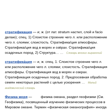
стратификация
— и; ж. (от лат. stratum настил, слой и facio
делаю); спец. 1) Слоистое строение чего л. или расположение
чего л. слоями; слоистость. Стратифика/ция атмосферы.
Стратифика/ция вод в морях и озёрах. Стратифика/ция
осадочных пород. 2) Структура… …
Словарь многих выражений
стратифика́ция
— и, ж. спец. 1. Слоистое строение чего л.
или расположение чего л. слоями; слоистость. Стратификация
атмосферы. Стратификация вод в морях и озерах.
Стратификация осадочных пород. 2. Предпосевная обработка
семян некоторых растений с целью ускорения …
Малый
академический словарь
Физика моря
— физика океана, раздел геофизики (См.
Геофизика), посвященный изучению физических процессов в
Мировом океане. Термин «физическая океанография» иногда